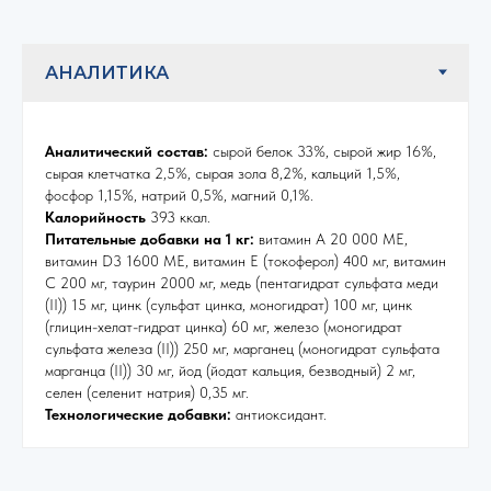
Аналитический состав:
сырой белок 33%, сырой жир 16%,
сырая клетчатка 2,5%, сырая зола 8,2%, кальций 1,5%,
фосфор 1,15%, натрий 0,5%, магний 0,1%.
Калорийность
393 ккал.
Питательные добавки на 1 кг:
витамин А 20 000 МЕ,
витамин D3 1600 МЕ, витамин E (токоферол) 400 мг, витамин
C 200 мг, таурин 2000 мг, медь (пентагидрат сульфата меди
(II)) 15 мг, цинк (сульфат цинка, моногидрат) 100 мг, цинк
(глицин-хелат-гидрат цинка) 60 мг, железо (моногидрат
сульфата железа (II)) 250 мг, марганец (моногидрат сульфата
марганца (II)) 30 мг, йод (йодат кальция, безводный) 2 мг,
селен (селенит натрия) 0,35 мг.
Технологические добавки:
антиоксидант.