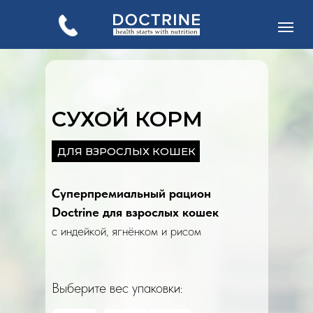
СУХОЙ КОРМ
ДЛЯ ВЗРОСЛЫХ КОШЕК
Для собак
Для кошек
Суперпремиальный рацион
Doctrine
для взрослых кошек
с индейкой, ягнёнком и рисом
Программа
О бренде
Контакты
Доставка
лояльности
Выберите вес упаковки: