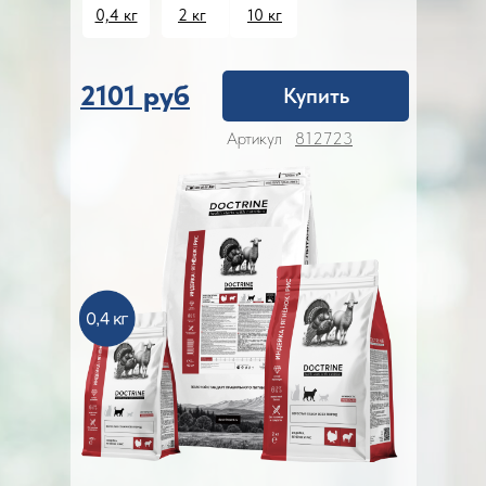
0,4 кг
2 кг
10 кг
2101 руб
Купить
Артикул
812723