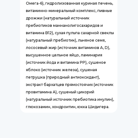
Омега-6), гидролизованная куриная печень,
витаминно-минеральный комплекс, пивные
дрожжи (натуральный источник
пребиотиков маннанолигосахаридов и
витамина B12), сухая пульпа сахарной свеклы
(натуральный пребиотик), льняное семя,
лососевый жир (источник витаминов A, D),
высушенное цельное яйцо, ламинария
(источник йода и витамина PP), сушеное
яблоко (источник железа), сушеная
петрушка (природный антиоксидант),
экстракт бархатцев прямостоячих (источник
провитамина А), сушеный цикорий
(натуральный источник пребиотика инулин),
глюкозамин, хондроитин, юкка Шидигера.